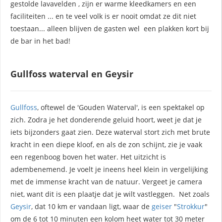
gestolde lavavelden , zijn er warme kleedkamers en een
faciliteiten ... en te veel volk is er nooit omdat ze dit niet
toestaan... alleen blijven de gasten wel een plakken kort bij
de bar in het bad!
Gullfoss waterval en Geysir
Gullfoss
, oftewel de 'Gouden Waterval', is een spektakel op
zich. Zodra je het donderende geluid hoort, weet je dat je
iets bijzonders gaat zien. Deze waterval stort zich met brute
kracht in een diepe kloof, en als de zon schijnt, zie je vaak
een regenboog boven het water. Het uitzicht is
adembenemend. Je voelt je ineens heel klein in vergelijking
met de immense kracht van de natuur. Vergeet je camera
niet, want dit is een plaatje dat je wilt vastleggen. Net zoals
Geysir
, dat 10 km er vandaan ligt, waar de
geiser
"
Strokkur
"
om de 6 tot 10 minuten een kolom heet water tot 30 meter