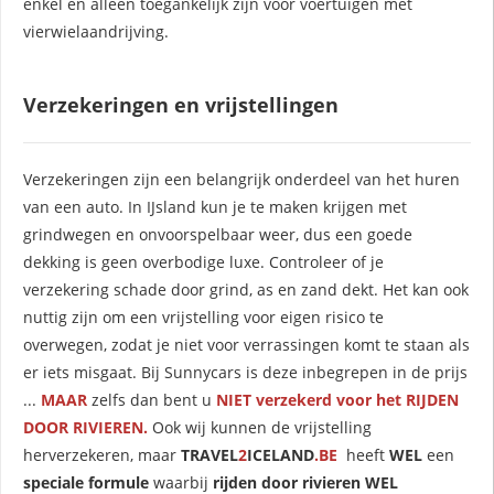
enkel en alleen toegankelijk zijn voor voertuigen met
vierwielaandrijving.
Verzekeringen en vrijstellingen
Verzekeringen zijn een belangrijk onderdeel van het huren
van een auto. In IJsland kun je te maken krijgen met
grindwegen en onvoorspelbaar weer, dus een goede
dekking is geen overbodige luxe. Controleer of je
verzekering schade door grind, as en zand dekt. Het kan ook
nuttig zijn om een vrijstelling voor eigen risico te
overwegen, zodat je niet voor verrassingen komt te staan als
er iets misgaat. Bij Sunnycars is deze inbegrepen in de prijs
...
MAAR
zelfs dan bent u
NIET
verzekerd voor het
RIJDEN
DOOR RIVIEREN.
Ook wij kunnen de vrijstelling
herverzekeren, maar
TRAVEL
2
ICELAND
.
BE
heeft
WEL
een
speciale formule
waarbij
rijden door rivieren WEL