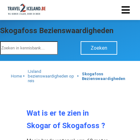
Skogafoss Bezienswaardigheden
Zoeken
IJsland
Skogafoss
Home
bezienswaardigheden op
Bezienswaardigheden
reis
Wat is er te zien in
Skogar of Skogafoss ?