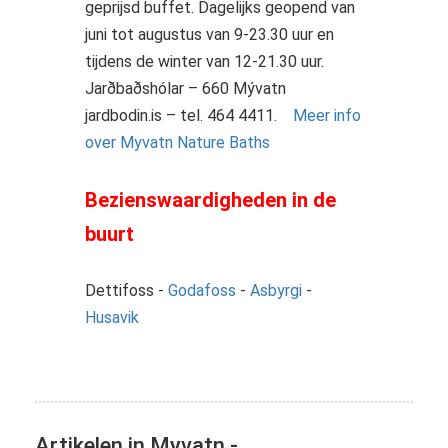
geprijsd buffet. Dagelijks geopend van
juni tot augustus van 9-23.30 uur en
tijdens de winter van 12-21.30 uur.
Jarðbaðshólar – 660 Mývatn
jardbodin.is – tel. 464 4411.
Meer info
over Myvatn Nature Baths
Bezienswaardigheden in de
buurt
Dettifoss -
Godafoss
-
Asbyrgi
-
Husavik
Artikelen in Myvatn -