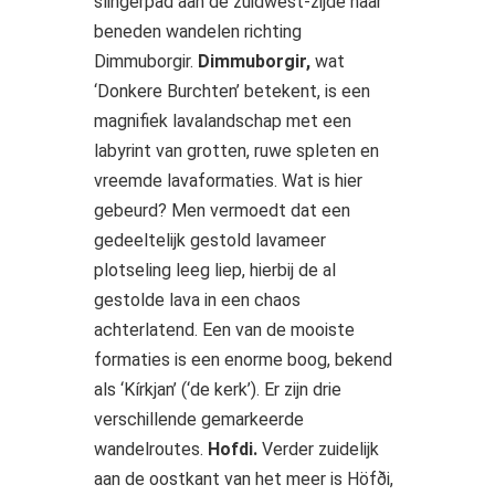
slingerpad aan de zuidwest-zijde naar
beneden wandelen richting
Dimmuborgir.
Dimmuborgir,
wat
‘Donkere Burchten’ betekent, is een
magnifiek lavalandschap met een
labyrint van grotten, ruwe spleten en
vreemde lavaformaties. Wat is hier
gebeurd? Men vermoedt dat een
gedeeltelijk gestold lavameer
plotseling leeg liep, hierbij de al
gestolde lava in een chaos
achterlatend. Een van de mooiste
formaties is een enorme boog, bekend
als ‘Kírkjan’ (‘de kerk’). Er zijn drie
verschillende gemarkeerde
wandelroutes.
Hofdi.
Verder zuidelijk
aan de oostkant van het meer is Höfði,