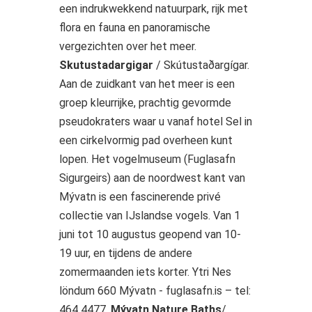
een indrukwekkend natuurpark, rijk met
flora en fauna en panoramische
vergezichten over het meer.
Skutustadargigar
/ Skútustaðargígar.
Aan de zuidkant van het meer is een
groep kleurrijke, prachtig gevormde
pseudokraters waar u vanaf hotel Sel in
een cirkelvormig pad overheen kunt
lopen. Het vogelmuseum (Fuglasafn
Sigurgeirs) aan de noordwest kant van
Mývatn is een fascinerende privé
collectie van IJslandse vogels. Van 1
juni tot 10 augustus geopend van 10-
19 uur, en tijdens de andere
zomermaanden iets korter. Ytri Nes
löndum 660 Mývatn - fuglasafn.is – tel:
464 4477.
Mývatn Nature Baths
/