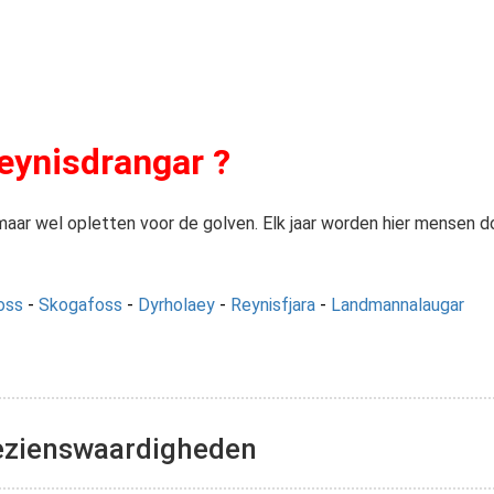
Reynisdrangar ?
aar wel opletten voor de golven. Elk jaar worden hier mensen d
oss
-
Skogafoss
-
Dyrholaey
-
Reynisfjara
-
Landmannalaugar
Dyrholaey met zijn schitterende panoramische zichten en papegaaiduikers is letterlijk één van de hoogtepunten van uw IJslandreis
Bezienswaardigheden
Kleurrijke ryolietbergen wedijveren met lavavelden en vulkanen om uw aanda