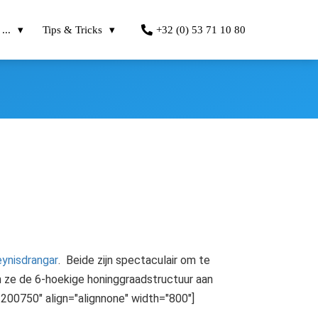
...
Tips & Tricks
+32 (0) 53 71 10 80
ynisdrangar
. Beide zijn spectaculair om te
n ze de 6-hoekige honinggraadstructuur aan
200750" align="alignnone" width="800"]