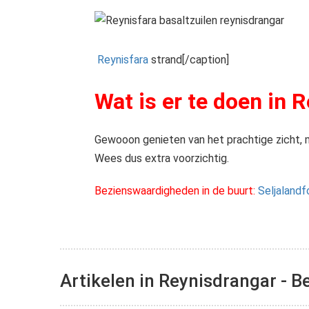
Reynisfara
strand[/caption]
Wat is er te doen in 
Gewooon genieten van het prachtige zicht, m
Wees dus extra voorzichtig.
Bezienswaardigheden in de buurt:
Seljalandf
Wandel eens achter een waterval van 60 meter hoogte
Artikelen in Reynisdrangar - 