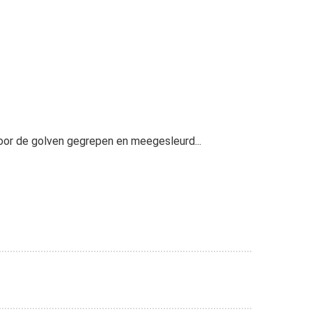
oor de golven gegrepen en meegesleurd...
cht....