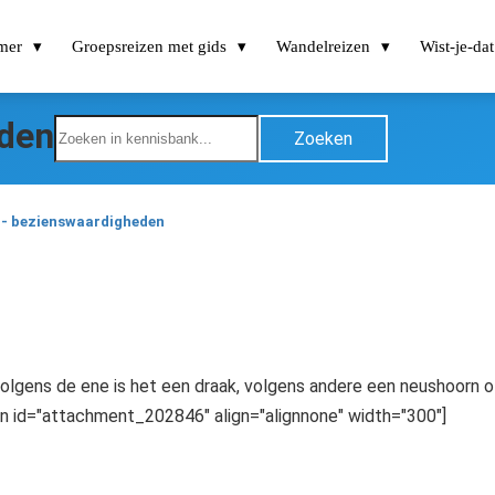
omer
Groepsreizen met gids
Wandelreizen
Wist-je-dat 
eden
Zoeken
 - bezienswaardigheden
ar volgens de ene is het een draak, volgens andere een neushoorn
on id="attachment_202846" align="alignnone" width="300"]