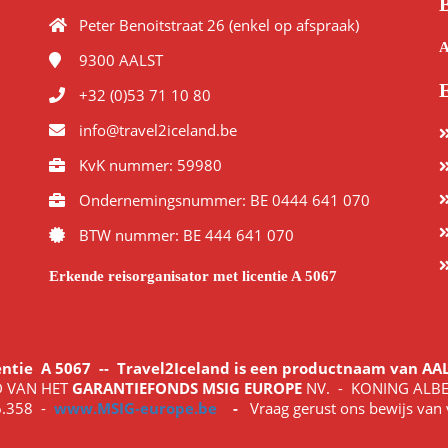
Peter Benoitstraat 26 (enkel op afspraak)
A
9300
AALST
E
+32 (0)53 71 10 80
info@travel2iceland.be
KvK nummer: 59980
Ondernemingsnummer: BE 0444 641 070
BTW nummer: BE 444 641 070
Erkende reisorganisator met licentie A 5067
centie
A 5067
-- Travel2Iceland is een productnaam van A
D VAN HET
GARANTIEFONDS MSIG EUROPE
NV. - KONING ALBE
.358 -
www.MSIG-europe.be
-
Vraag gerust ons bewijs van v