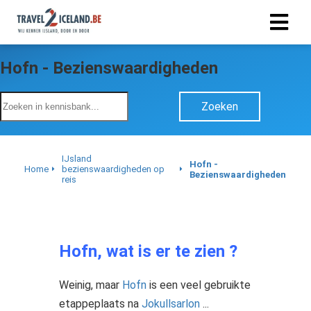
Hofn - Bezienswaardigheden
Zoeken
IJsland
Hofn -
Home
bezienswaardigheden op
Bezienswaardigheden
reis
Hofn, wat is er te zien ?
Weinig, maar
Hofn
is een veel gebruikte
etappeplaats na
Jokullsarlon
...