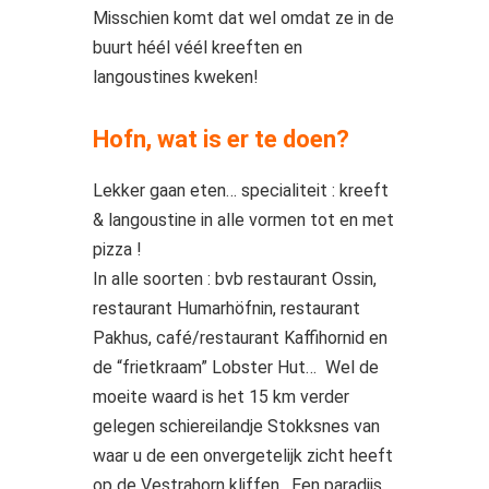
Misschien komt dat wel omdat ze in de
buurt héél véél kreeften en
langoustines kweken!
Hofn, wat is er te doen?
Lekker gaan eten… specialiteit : kreeft
& langoustine in alle vormen tot en met
pizza !
In alle soorten : bvb restaurant Ossin,
restaurant Humarhöfnin, restaurant
Pakhus, café/restaurant Kaffihornid en
de “frietkraam” Lobster Hut… Wel de
moeite waard is het 15 km verder
gelegen schiereilandje Stokksnes van
waar u de een onvergetelijk zicht heeft
op de Vestrahorn kliffen. Een paradijs