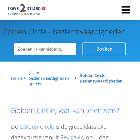
Golden Circle - Bezienswaardigheden
Zoeken
IJsland
Golden Circle -
Home
bezienswaardigheden
Bezienswaardigheden
op reis
Golden Circle, wat kan je er zien?
De
Golden Circle
is de grote klassieke
dagexcursie vanuit
Reykjavik
, op 1 dag