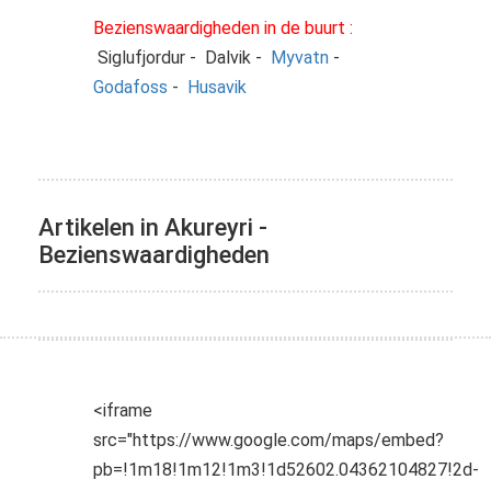
Bezienswaardigheden in de buurt :
Siglufjordur - Dalvik -
Myvatn
-
Godafoss
-
Husavik
Artikelen in Akureyri -
Bezienswaardigheden
<iframe
src="https://www.google.com/maps/embed?
pb=!1m18!1m12!1m3!1d52602.04362104827!2d-