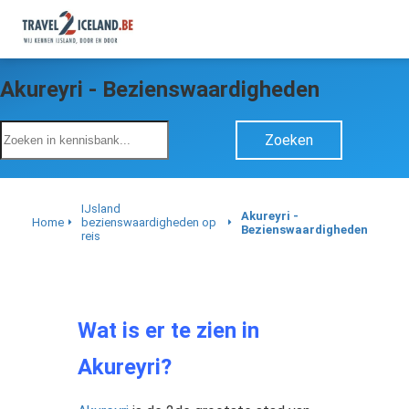
Akureyri - Bezienswaardigheden
Zoeken
IJsland
Akureyri -
Home
bezienswaardigheden op
Bezienswaardigheden
reis
Wat is er te zien in
Akureyri?