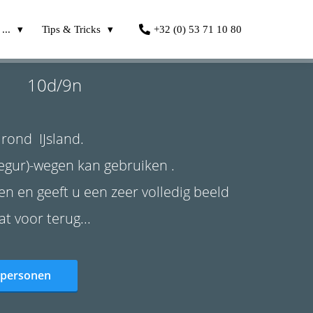
...
Tips & Tricks
+32 (0) 53 71 10 80
d/9n
 rond IJsland.
egur)-wegen kan gebruiken .
n en geeft u een zeer volledig beeld
t voor terug...
14 personen