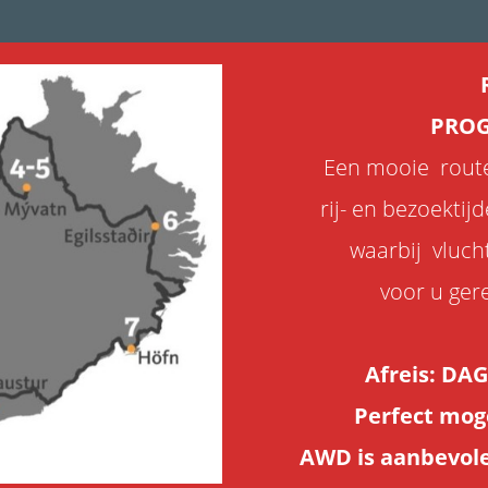
PROG
Een mooie route
rij- en bezoekti
waarbij vluch
voor u gere
Afreis: DAG
Perfect mog
AWD is aanbevolen