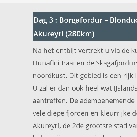
Dag 3 : Borgafordur – Blondu
Akureyri (280km)
Na het ontbijt vertrekt u via de 
Hunafloi Baai en de Skagafjördurv
noordkust. Dit gebied is een rij
U zal er dan ook heel wat IJslan
aantreffen. De adembenemende 
vele diepe fjorden en kleurrijke 
Akureyri, de 2de grootste stad va