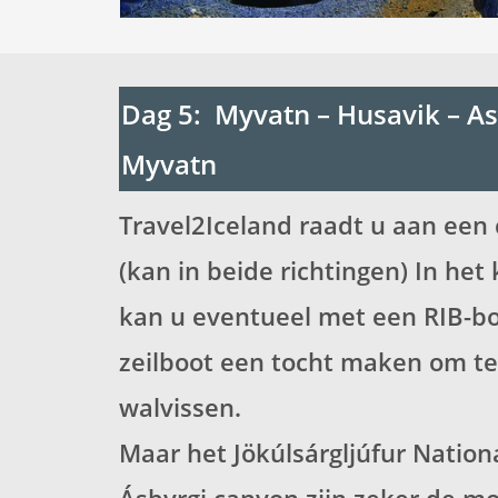
Dag 5: Myvatn – Husavik – Asb
Myvatn
Travel2Iceland raadt u aan een 
(kan in beide richtingen) In het
kan u eventueel met een RIB-bo
zeilboot een tocht maken om t
walvissen.
Maar het Jökúlsárgljúfur Nation