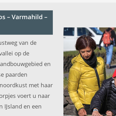
os – Varmahild –
kustweg van de
allei op de
k landbouwgebied en
dse paarden
noordkust met haar
dorpjes voert u naar
n IJsland en een