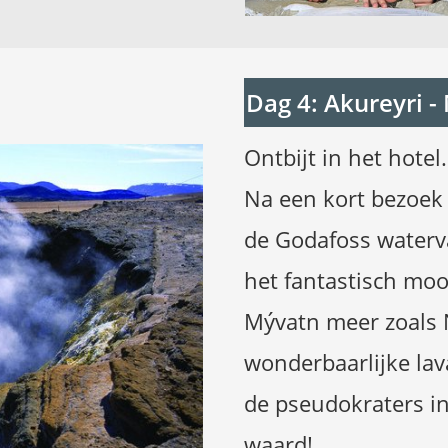
.
Dag 4: Akureyri -
Ontbijt in het hotel.
Na een kort bezoek 
de Godafoss waterva
het fantastisch moo
Mývatn meer zoals
wonderbaarlijke la
de pseudokraters in
waard!