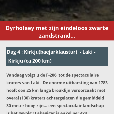
Dyrholaey met zijn eindeloos zwarte
zandstrand...
Dag 4 : Kirkju(baejarklaustur) - Laki -
Kirkju (ca 200 km)
Vandaag volgt u de F-206 tot de spectaculaire
kraters van Laki. De enorme uitbarsting van 1783
heeft een 25 km lange breuklijn veroorzaakt met
overal (130) kraters achtergelaten die gemiddeld
30 meter hoog zijn… een spectaculair landschap
is het gevolg !
Lakagigar
is enkel per 4x4