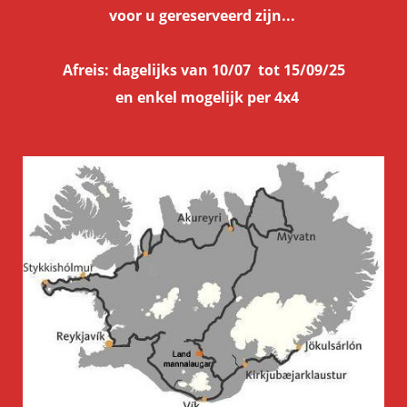
voor u gereserveerd zijn...
Afreis: dagelijks van 10/07 tot 15/09/25
en
enkel mogelijk per 4x4