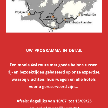
UW PROGRAMMA IN DETAIL
Een mooie 4x4 route met goede balans tussen
rij- en bezoektijden gebaseerd op onze expertise,
waarbij vluchten, huurwagen en alle hotels
voor u gereserveerd zijn...
Afreis: dagelijks van 10/07 tot 15/09/25