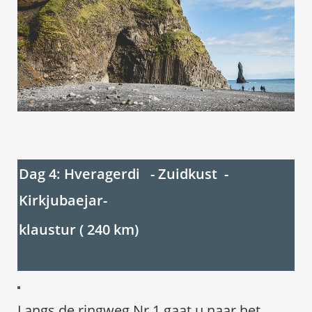
Dag 4: Hveragerdi - Zuidkust -
Kirkjubaejar-
klaustur ( 240 km)
Langs de ringweg Nr 1 gaat u naar het